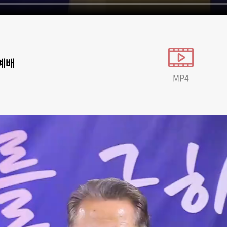
후예배
MP4